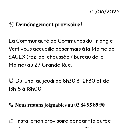
01/06/2026
𝐃𝐞́𝐦𝐞́𝐧𝐚𝐠𝐞𝐦𝐞𝐧𝐭 𝐩𝐫𝐨𝐯𝐢𝐬𝐨𝐢𝐫𝐞 !
📦
La Communauté de Communes du Triangle
Vert vous accueille désormais à la Mairie de
SAULX (rez-de-chaussée / bureau de la
Mairie) au 27 Grande Rue.
⏰ Du lundi au jeudi de 8h30 à 12h30 et de
13h15 à 18h00
📞
𝐍𝐨𝐮𝐬 𝐫𝐞𝐬𝐭𝐨𝐧𝐬 𝐣𝐨𝐢𝐠𝐧𝐚𝐛𝐥𝐞𝐬 𝐚𝐮 𝟎𝟑 𝟖𝟒 𝟗𝟓 𝟖𝟗 𝟗𝟎
👉 Installation provisoire pendant la durée
er