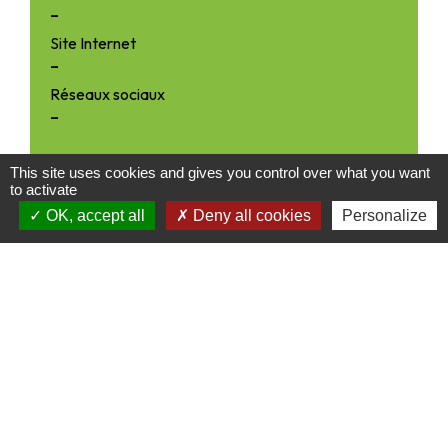
-
Site Internet
-
Réseaux sociaux
-
This site uses cookies and gives you control over what you want
to activate
OK, accept all
Deny all cookies
Personalize
Contacts
Communauté de Communes du Triangle Vert
27 Grande rue
70240 Saulx - FRANCE
+33 3 84 95 89 90
Contact par formulaire