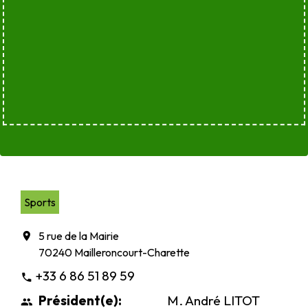
Sports
5 rue de la Mairie
location_on
70240 Mailleroncourt-Charette
+33 6 86 51 89 59
phone
Président(e):
M. André LITOT
people